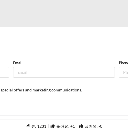
Email
Phon
, special offers and marketing communications.
뷰:
1231
좋아요: +
1
싫어요: -
0